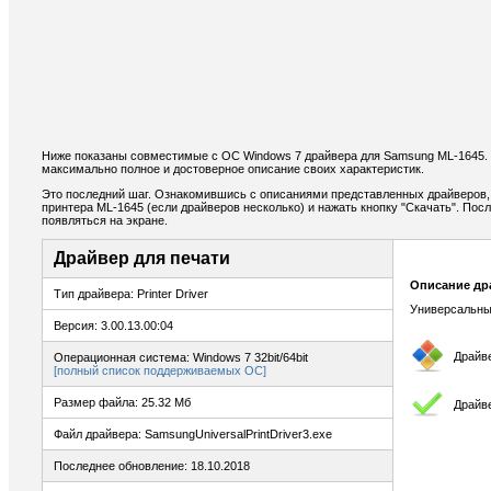
Ниже показаны совместимые с ОС Windows 7 драйвера для Samsung ML-1645.
максимально полное и достоверное описание своих характеристик.
Это последний шаг. Ознакомившись с описаниями представленных драйверов,
принтера ML-1645 (если драйверов несколько) и нажать кнопку "Скачать". Пос
появляться на экране.
Драйвер для печати
Описание др
Тип драйвера: Printer Driver
Универсальны
Версия: 3.00.13.00:04
Драйв
Операционная система: Windows 7 32bit/64bit
[полный список поддерживаемых ОС]
Размер файла: 25.32 Мб
Драйве
Файл драйвера: SamsungUniversalPrintDriver3.exe
Последнее обновление: 18.10.2018