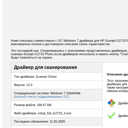
Ниже показаны совместимые с ОС Windows 7 драйвера для HP Scanjet G2710 P
максимально полное и достоверное описание своих характеристик.
Это последний шаг. Ознакомившись с описаниями представленных драйверов,
сканера Scanjet G2710 Photo (если драйверов несколько) и нажать кнопку "Ска
будут появляться на экране.
Драйвер для сканирования
Описание др
Тип драйвера: Scanner Driver
Этот загружа
драйверы для 
Версия: 13.0
также програм
обмена изобр
Операционная система: Windows 7 32bit/64bit
[полный список поддерживаемых ОС]
Драйв
Размер файла: 168.67 Мб
Файл драйвера: setup_full_G2710_3.exe
Драйв
Последнее обновление: 11.05.2009