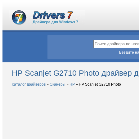
Введите на
HP Scanjet G2710 Photo драйвер 
Каталог драйверов
»
Сканеры
»
HP
»
HP Scanjet G2710 Photo