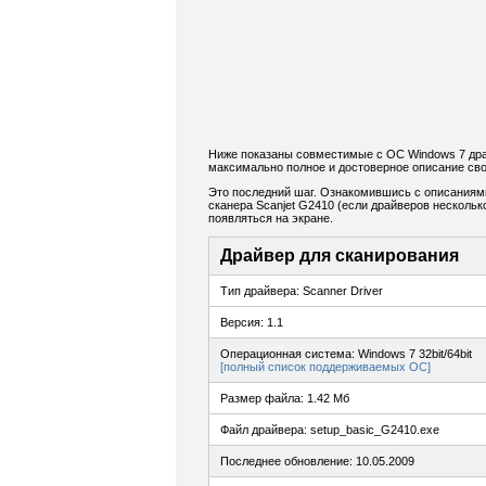
Ниже показаны совместимые с ОС Windows 7 драй
максимально полное и достоверное описание сво
Это последний шаг. Ознакомившись с описаниям
сканера Scanjet G2410 (если драйверов несколько
появляться на экране.
Драйвер для сканирования
Тип драйвера: Scanner Driver
Версия: 1.1
Операционная система: Windows 7 32bit/64bit
[полный список поддерживаемых ОС]
Размер файла: 1.42 Мб
Файл драйвера: setup_basic_G2410.exe
Последнее обновление: 10.05.2009