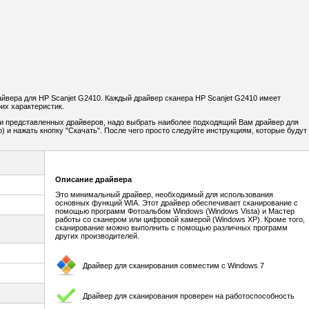
вера для HP Scanjet G2410. Каждый драйвер сканера HP Scanjet G2410 имеет
их характеристик.
и представленных драйверов, надо выбрать наиболее подходящий Вам драйвер для
) и нажать кнопку "Скачать". После чего просто следуйте инструкциям, которые будут
Описание драйвера
Это минимальный драйвер, необходимый для использования
основных функций WIA. Этот драйвер обеспечивает сканирование с
помощью программ Фотоальбом Windows (Windows Vista) и Мастер
работы со сканером или цифровой камерой (Windows XP). Кроме того,
сканирование можно выполнить с помощью различных программ
других производителей.
Драйвер для сканирования совместим с Windows 7
Драйвер для сканирования проверен на работоспособность