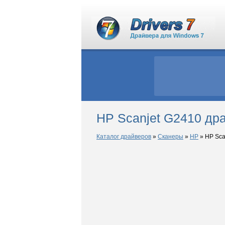
HP Scanjet G2410 др
Каталог драйверов
»
Сканеры
»
HP
»
HP Sca