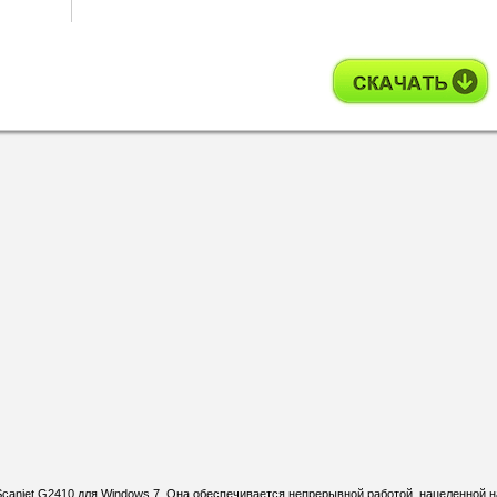
Scanjet G2410 для Windows 7. Она обеспечивается непрерывной работой, нацеленной н