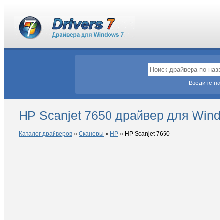
Введите на
HP Scanjet 7650 драйвер для Win
Каталог драйверов
»
Сканеры
»
HP
»
HP Scanjet 7650