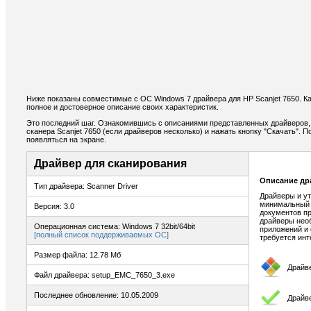
Ниже показаны совместимые с ОС Windows 7 драйвера для HP Scanjet 7650. К
полное и достоверное описание своих характеристик.
Это последний шаг. Ознакомившись с описаниями представленных драйверов,
сканера Scanjet 7650 (если драйверов несколько) и нажать кнопку "Скачать". 
появляться на экране.
Драйвер для сканирования
Описание др
Тип драйвера: Scanner Driver
Драйверы и ут
минимальный 
Версия: 3.0
документов пр
драйверы нео
Операционная система: Windows 7 32bit/64bit
приложений и 
[полный список поддерживаемых ОС]
требуется инт
Размер файла: 12.78 Мб
Драйв
Файл драйвера: setup_EMC_7650_3.exe
Последнее обновление: 10.05.2009
Драйв