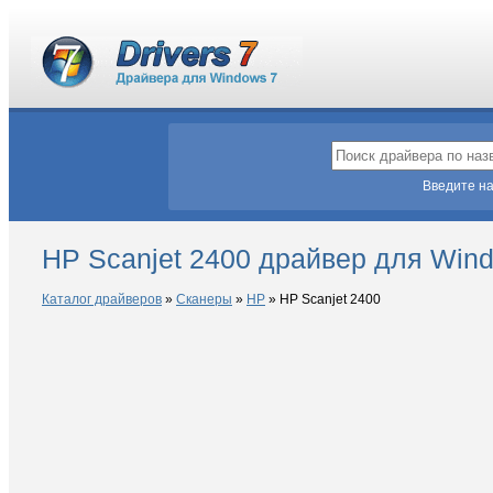
Введите на
HP Scanjet 2400 драйвер для Win
Каталог драйверов
»
Сканеры
»
HP
»
HP Scanjet 2400