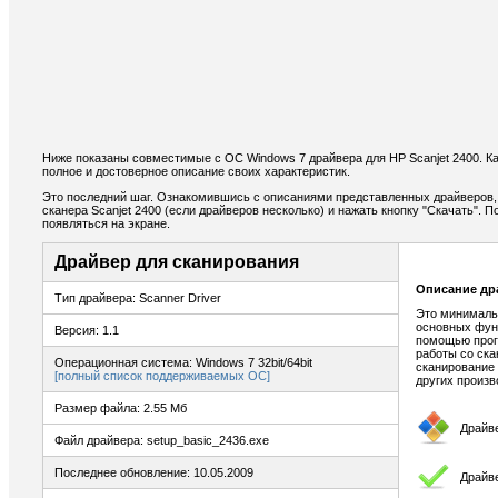
Ниже показаны совместимые с ОС Windows 7 драйвера для HP Scanjet 2400. К
полное и достоверное описание своих характеристик.
Это последний шаг. Ознакомившись с описаниями представленных драйверов,
сканера Scanjet 2400 (если драйверов несколько) и нажать кнопку "Скачать". 
появляться на экране.
Драйвер для сканирования
Описание др
Тип драйвера: Scanner Driver
Это минималь
основных функ
Версия: 1.1
помощью прог
работы со ска
Операционная система: Windows 7 32bit/64bit
сканирование
[полный список поддерживаемых ОС]
других произв
Размер файла: 2.55 Мб
Драйв
Файл драйвера: setup_basic_2436.exe
Последнее обновление: 10.05.2009
Драйв