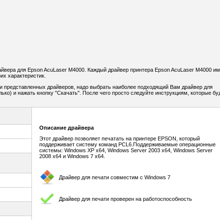
йвера для Epson AcuLaser M4000. Каждый драйвер принтера Epson AcuLaser M4000 им
их характеристик.
и представленных драйверов, надо выбрать наиболее подходящий Вам драйвер для
ько) и нажать кнопку "Скачать". После чего просто следуйте инструкциям, которые бу
Описание драйвера
Этот драйвер позволяет печатать на принтере EPSON, который
поддерживает систему команд PCL6.Поддерживаемые операционные
системы: Windows XP х64, Windows Server 2003 х64, Windows Server
2008 х64 и Windows 7 х64.
Драйвер для печати совместим с Windows 7
Драйвер для печати проверен на работоспособность