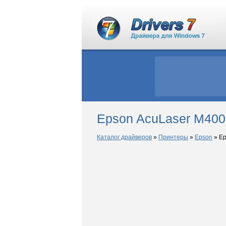
Epson AcuLaser M400
Каталог драйверов
»
Принтеры
»
Epson
»
Ep