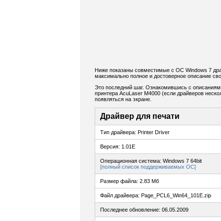
Ниже показаны совместимые с ОС Windows 7 дра
максимально полное и достоверное описание сво
Это последний шаг. Ознакомившись с описаниям
принтера AcuLaser M4000 (если драйверов нескол
появляться на экране.
Драйвер для печати
Тип драйвера: Printer Driver
Версия: 1.01E
Операционная система: Windows 7 64bit
[полный список поддерживаемых ОС]
Размер файла: 2.83 Мб
Файл драйвера: Page_PCL6_Win64_101E.zip
Последнее обновление: 06.05.2009