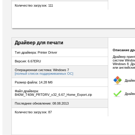
Количество загрузок: 111
Драйвер для печати
Описание др
Тип драйвера: Printer Driver
Драйвер принт
систем Window
Версия: 6.67ERU
Windows 8. Др
или английск
Операционная система: Windows 7
[полный список поддерживаемых ОС]
Драйв
Размер файла: 14.28 Мб
Файл драйвера:
Драйве
B40W_T40W_PRTDRV_x32_6.67_Home_Export.zip
Последнее обновление: 08.08.2013
Количество загрузок: 87