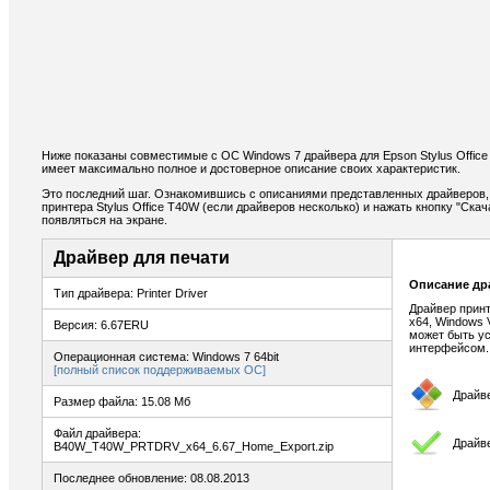
Ниже показаны совместимые с ОС Windows 7 драйвера для Epson Stylus Office
имеет максимально полное и достоверное описание своих характеристик.
Это последний шаг. Ознакомившись с описаниями представленных драйверов,
принтера Stylus Office T40W (если драйверов несколько) и нажать кнопку "Ска
появляться на экране.
Драйвер для печати
Описание др
Тип драйвера: Printer Driver
Драйвер принт
x64, Windows 
Версия: 6.67ERU
может быть ус
интерфейсом.
Операционная система: Windows 7 64bit
[полный список поддерживаемых ОС]
Драйв
Размер файла: 15.08 Мб
Файл драйвера:
Драйве
B40W_T40W_PRTDRV_x64_6.67_Home_Export.zip
Последнее обновление: 08.08.2013