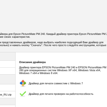
вера для Epson PictureMate PM 240. Каждый драйвер принтера Epson PictureMate PM 
ие своих характеристик.
и представленных драйверов, надо выбрать наиболее подходящий Вам драйвер для
колько) и нажать кнопку "Скачать". После чего просто следуйте инструкциям, которые
Описание драйвера
Драйвер принтера EPSON PictureMate PM 240 и EPSON PictureMate PM
280 для операционных систем Windows XP x64, Windows Vista x64,
Windows 7 x64 и Windows 8 x64.
Драйвер для печати совместим с Windows 7
Драйвер для печати проверен на работоспособность
e_RU.zip