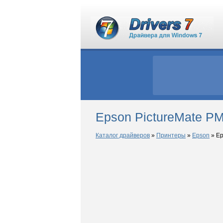
Epson PictureMate P
Каталог драйверов
»
Принтеры
»
Epson
»
Ep