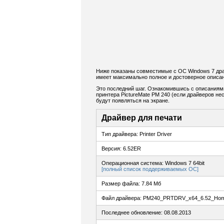
Ниже показаны совместимые с ОС Windows 7 драй
имеет максимально полное и достоверное описан
Это последний шаг. Ознакомившись с описаниям
принтера PictureMate PM 240 (если драйверов нес
будут появляться на экране.
Драйвер для печати
Тип драйвера: Printer Driver
Версия: 6.52ER
Операционная система: Windows 7 64bit
[полный список поддерживаемых ОС]
Размер файла: 7.84 Мб
Файл драйвера: PM240_PRTDRV_x64_6.52_Hom
Последнее обновление: 08.08.2013