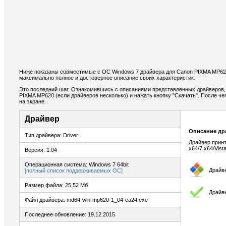
Ниже показаны совместимые с ОС Windows 7 драйвера для Canon PIXMA MP6
максимально полное и достоверное описание своих характеристик.
Это последний шаг. Ознакомившись с описаниями представленных драйверов,
PIXMA MP620 (если драйверов несколько) и нажать кнопку "Скачать". После че
на экране.
Драйвер
Описание др
Тип драйвера: Driver
Драйвер принт
x64/7 x64/Vist
Версия: 1.04
Операционная система: Windows 7 64bit
Драйв
[полный список поддерживаемых ОС]
Размер файла: 25.52 Мб
Драйв
Файл драйвера: md64-win-mp620-1_04-ea24.exe
Последнее обновление: 19.12.2015