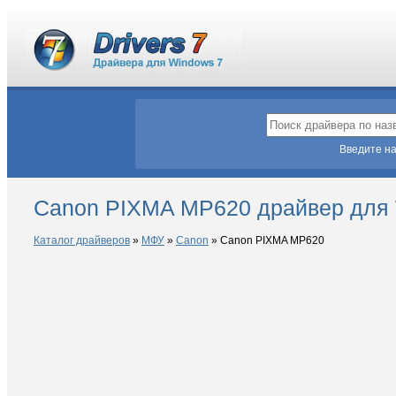
Введите на
Canon PIXMA MP620 драйвер для 
Каталог драйверов
»
МФУ
»
Canon
»
Canon PIXMA MP620