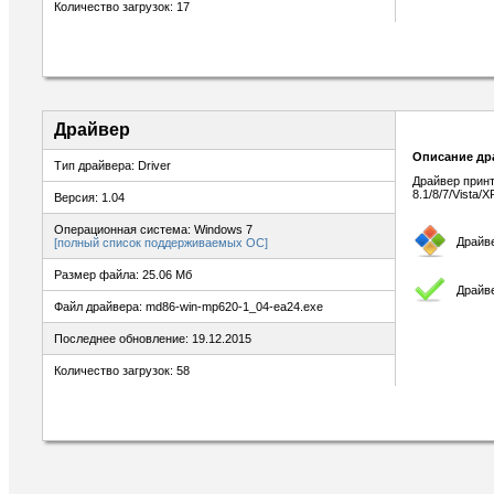
Количество загрузок: 17
Драйвер
Описание др
Тип драйвера: Driver
Драйвер принт
8.1/8/7/Vista/X
Версия: 1.04
Операционная система: Windows 7
Драйв
[полный список поддерживаемых ОС]
Размер файла: 25.06 Мб
Драйв
Файл драйвера: md86-win-mp620-1_04-ea24.exe
Последнее обновление: 19.12.2015
Количество загрузок: 58