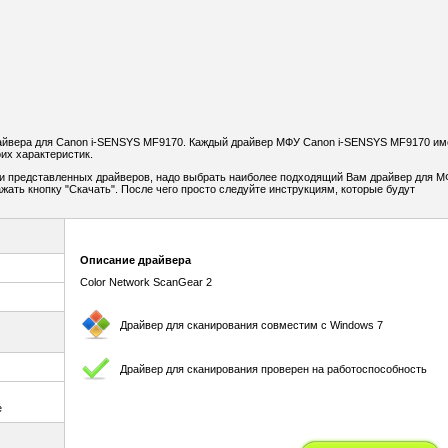
айвера для Canon i-SENSYS MF9170. Каждый драйвер МФУ Canon i-SENSYS MF9170 им
их характеристик.
и представленных драйверов, надо выбрать наиболее подходящий Вам драйвер для МФ
ать кнопку "Скачать". После чего просто следуйте инструкциям, которые будут
Описание драйвера
Color Network ScanGear 2
Драйвер для сканирования совместим с Windows 7
Драйвер для сканирования проверен на работоспособность
e