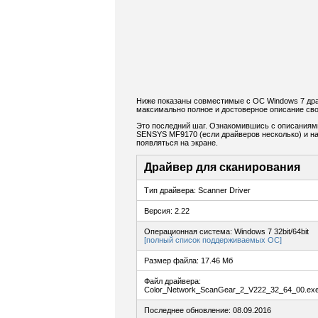
Ниже показаны совместимые с ОС Windows 7 др
максимально полное и достоверное описание сво
Это последний шаг. Ознакомившись с описаниям
SENSYS MF9170 (если драйверов несколько) и наж
появляться на экране.
Драйвер для сканирования
Тип драйвера: Scanner Driver
Версия: 2.22
Операционная система: Windows 7 32bit/64bit
[полный список поддерживаемых ОС]
Размер файла: 17.46 Мб
Файл драйвера:
Color_Network_ScanGear_2_V222_32_64_00.ex
Последнее обновление: 08.09.2016