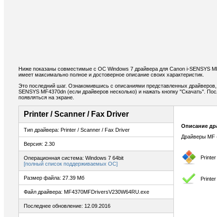
Ниже показаны совместимые с ОС Windows 7 драйвера для Canon i-SENSYS 
имеет максимально полное и достоверное описание своих характеристик.
Это последний шаг. Ознакомившись с описаниями представленных драйверов,
SENSYS MF4370dn (если драйверов несколько) и нажать кнопку "Скачать". Пос
появляться на экране.
Printer / Scanner / Fax Driver
Описание др
Тип драйвера: Printer / Scanner / Fax Driver
Драйверы MF (
Версия: 2.30
Printe
Операционная система: Windows 7 64bit
[полный список поддерживаемых ОС]
Размер файла: 27.39 Мб
Printe
Файл драйвера: MF4370MFDriversV230W64RU.exe
Последнее обновление: 12.09.2016