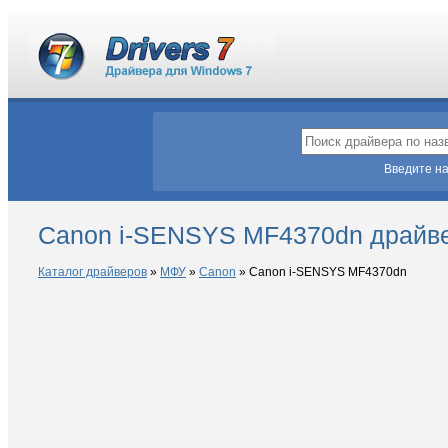
Введите на
Canon i-SENSYS MF4370dn драйве
Каталог драйверов
»
МФУ
»
Canon
»
Canon i-SENSYS MF4370dn