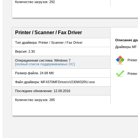
Количество загрузок: 292
Printer / Scanner / Fax Driver
Описание др
Тип драйвера: Printer / Scanner / Fax Driver
Драйверы MF (
Версия: 2.30
Printe
Операционная система: Windows 7
[полный список поддерживаемых ОС]
Размер файла: 24.68 Мб
Printe
Файл драйвера: MF4370MFDriversV230W32RU.exe
Последнее обновление: 12.09.2016
Количество загрузок: 285