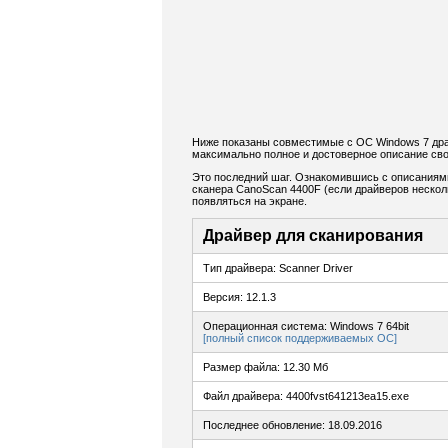
Ниже показаны совместимые с ОС Windows 7 дра
максимально полное и достоверное описание сво
Это последний шаг. Ознакомившись с описаниям
сканера CanoScan 4400F (если драйверов несколь
появляться на экране.
Драйвер для сканирования
Тип драйвера: Scanner Driver
Версия: 12.1.3
Операционная система: Windows 7 64bit
[полный список поддерживаемых ОС]
Размер файла: 12.30 Мб
Файл драйвера: 4400fvst641213ea15.exe
Последнее обновление: 18.09.2016