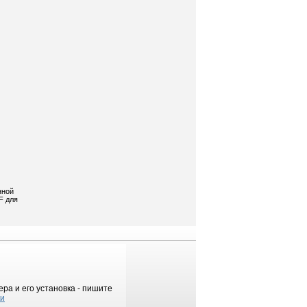
нной
F для
ра и его установка - пишите
ки