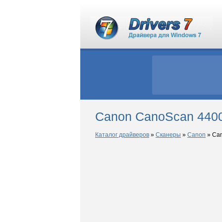
Canon CanoScan 4400
Каталог драйверов
»
Сканеры
»
Canon
»
Can