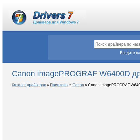
Введите на
Canon imagePROGRAF W6400D др
Каталог драйверов
»
Принтеры
»
Canon
»
Canon imagePROGRAF W64