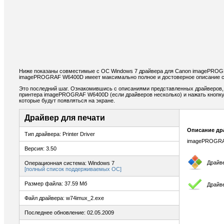
Ниже показаны совместимые с ОС Windows 7 драйвера для Canon imagePROG
imagePROGRAF W6400D имеет максимально полное и достоверное описание св
Это последний шаг. Ознакомившись с описаниями представленных драйверов,
принтера imagePROGRAF W6400D (если драйверов несколько) и нажать кнопку 
которые будут появляться на экране.
Драйвер для печати
Описание др
Тип драйвера: Printer Driver
imagePROGRAF 
Версия: 3.50
Драйв
Операционная система: Windows 7
[полный список поддерживаемых ОС]
Размер файла: 37.59 Мб
Драйве
Файл драйвера: w74imux_2.exe
Последнее обновление: 02.05.2009