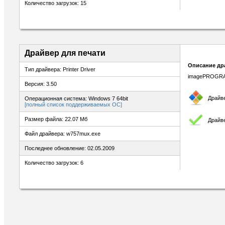
Количество загрузок: 15
Драйвер для печати
Описание др
Тип драйвера: Printer Driver
imagePROGRAF 
Версия: 3.50
Драйв
Операционная система: Windows 7 64bit
[полный список поддерживаемых ОС]
Размер файла: 22.07 Мб
Драйве
Файл драйвера: w757mux.exe
Последнее обновление: 02.05.2009
Количество загрузок: 6