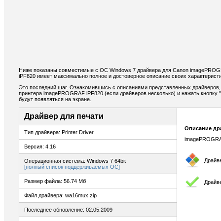
Ниже показаны совместимые с ОС Windows 7 драйвера для Canon imagePROG
iPF820 имеет максимально полное и достоверное описание своих характеристи
Это последний шаг. Ознакомившись с описаниями представленных драйверов,
принтера imagePROGRAF iPF820 (если драйверов несколько) и нажать кнопку "
будут появляться на экране.
Драйвер для печати
Описание др
Тип драйвера: Printer Driver
imagePROGRAF P
Версия: 4.16
Драйв
Операционная система: Windows 7 64bit
[полный список поддерживаемых ОС]
Размер файла: 56.74 Мб
Драйве
Файл драйвера: wa16mux.zip
Последнее обновление: 02.05.2009