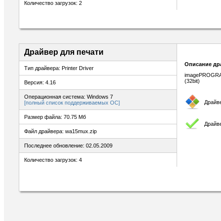
Количество загрузок: 2
Драйвер для печати
Описание др
Тип драйвера: Printer Driver
imagePROGRAF 
(32bit)
Версия: 4.16
Операционная система: Windows 7
Драйв
[полный список поддерживаемых ОС]
Размер файла: 70.75 Мб
Драйве
Файл драйвера: wa15mux.zip
Последнее обновление: 02.05.2009
Количество загрузок: 4