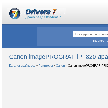
Введите на
Canon imagePROGRAF iPF820 дра
Каталог драйверов
»
Принтеры
»
Canon
»
Canon imagePROGRAF iPF8