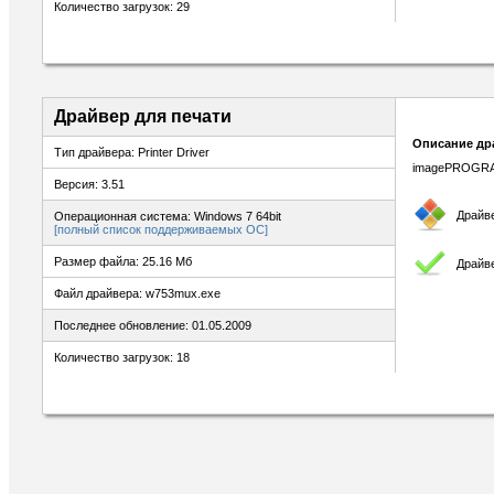
Количество загрузок: 29
Драйвер для печати
Описание др
Тип драйвера: Printer Driver
imagePROGRAF 
Версия: 3.51
Драйв
Операционная система: Windows 7 64bit
[полный список поддерживаемых ОС]
Размер файла: 25.16 Мб
Драйве
Файл драйвера: w753mux.exe
Последнее обновление: 01.05.2009
Количество загрузок: 18