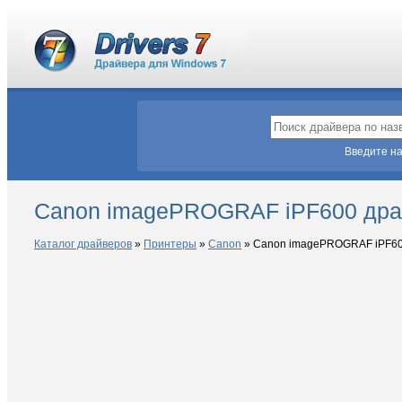
Введите на
Canon imagePROGRAF iPF600 дра
Каталог драйверов
»
Принтеры
»
Canon
»
Canon imagePROGRAF iPF6