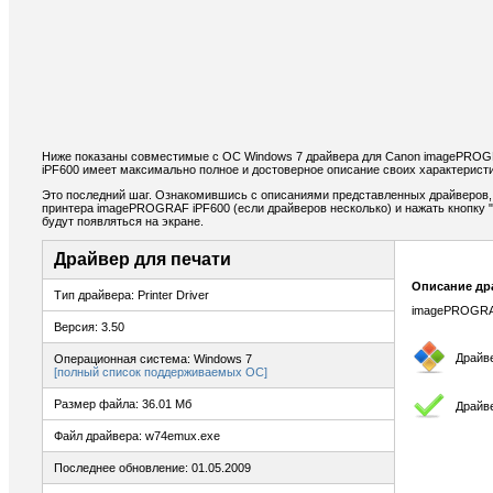
Ниже показаны совместимые с ОС Windows 7 драйвера для Canon imagePROG
iPF600 имеет максимально полное и достоверное описание своих характеристи
Это последний шаг. Ознакомившись с описаниями представленных драйверов,
принтера imagePROGRAF iPF600 (если драйверов несколько) и нажать кнопку "
будут появляться на экране.
Драйвер для печати
Описание др
Тип драйвера: Printer Driver
imagePROGRAF 
Версия: 3.50
Драйв
Операционная система: Windows 7
[полный список поддерживаемых ОС]
Размер файла: 36.01 Мб
Драйве
Файл драйвера: w74emux.exe
Последнее обновление: 01.05.2009