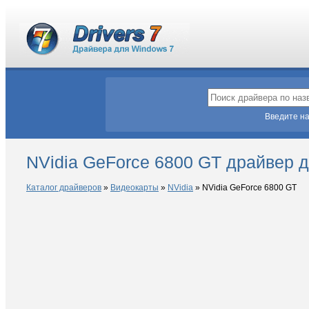
Введите на
NVidia GeForce 6800 GT драйвер 
Каталог драйверов
»
Видеокарты
»
NVidia
»
NVidia GeForce 6800 GT