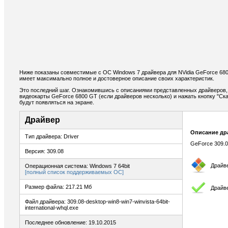
Ниже показаны совместимые с ОС Windows 7 драйвера для NVidia GeForce 680
имеет максимально полное и достоверное описание своих характеристик.
Это последний шаг. Ознакомившись с описаниями представленных драйверов,
видеокарты GeForce 6800 GT (если драйверов несколько) и нажать кнопку "Ска
будут появляться на экране.
Драйвер
Описание др
Тип драйвера: Driver
GeForce 309.0
Версия: 309.08
Драйв
Операционная система: Windows 7 64bit
[полный список поддерживаемых ОС]
Размер файла: 217.21 Мб
Драйв
Файл драйвера: 309.08-desktop-win8-win7-winvista-64bit-
international-whql.exe
Последнее обновление: 19.10.2015