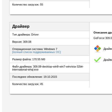
Количество загрузок: 55
Драйвер
Описание др
Тип драйвера: Driver
GeForce 309.0
Версия: 309.08
Драйв
Операционная система: Windows 7
[полный список поддерживаемых ОС]
Размер файла: 170.55 Мб
Драйв
Файл драйвера: 309.08-desktop-win8-win7-winvista-32bit-
international-whql.exe
Последнее обновление: 19.10.2015
Количество загрузок: 45