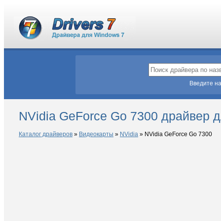
Введите на
NVidia GeForce Go 7300 драйвер 
Каталог драйверов
»
Видеокарты
»
NVidia
»
NVidia GeForce Go 7300