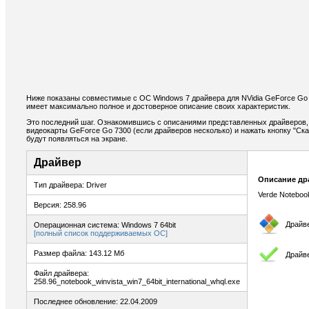
Ниже показаны совместимые с ОС Windows 7 драйвера для NVidia GeForce Go 
имеет максимально полное и достоверное описание своих характеристик.
Это последний шаг. Ознакомившись с описаниями представленных драйверов,
видеокарты GeForce Go 7300 (если драйверов несколько) и нажать кнопку "Ска
будут появляться на экране.
Драйвер
Описание др
Тип драйвера: Driver
Verde Noteboo
Версия: 258.96
Драйв
Операционная система: Windows 7 64bit
[полный список поддерживаемых ОС]
Размер файла: 143.12 Мб
Драйв
Файл драйвера:
258.96_notebook_winvista_win7_64bit_international_whql.exe
Последнее обновление: 22.04.2009