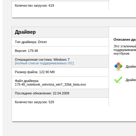
Количество загрузок: 619
Драйвер
Описание др
Тип драйвера: Driver
Это эталонный
поддерживаем
Версия: 179.48
ноутбуков.
Операционная система: Windows 7
[полный список поддерживаемых ОС]
Драйв
Размер файла: 122.90 Мб
Драйв
Файл драйвера:
179.48_notebook_winvista_win7_32bit_beta.exe
Последнее обновление: 22.04.2009
Количество загрузок: 529