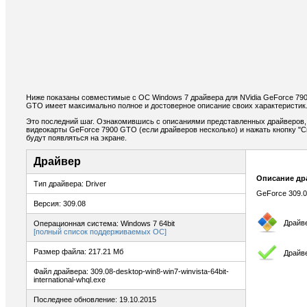
Ниже показаны совместимые с ОС Windows 7 драйвера для NVidia GeForce 790
GTO имеет максимально полное и достоверное описание своих характеристик
Это последний шаг. Ознакомившись с описаниями представленных драйверов,
видеокарты GeForce 7900 GTO (если драйверов несколько) и нажать кнопку "С
будут появляться на экране.
Драйвер
Описание др
Тип драйвера: Driver
GeForce 309.0
Версия: 309.08
Драйв
Операционная система: Windows 7 64bit
[полный список поддерживаемых ОС]
Размер файла: 217.21 Мб
Драйв
Файл драйвера: 309.08-desktop-win8-win7-winvista-64bit-
international-whql.exe
Последнее обновление: 19.10.2015