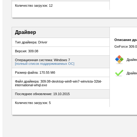
Количество загрузок: 12
Драйвер
Описание др
Тип драйвера: Driver
GeForce 309.0
Версия: 309.08
Драйв
Операционная система: Windows 7
[полный список поддерживаемых ОС]
Размер файла: 170.55 Мб
Драйв
Файл драйвера: 309.08-desktop-win8-win7-winvista-32bit-
international-whql.exe
Последнее обновление: 19.10.2015
Количество загрузок: 5