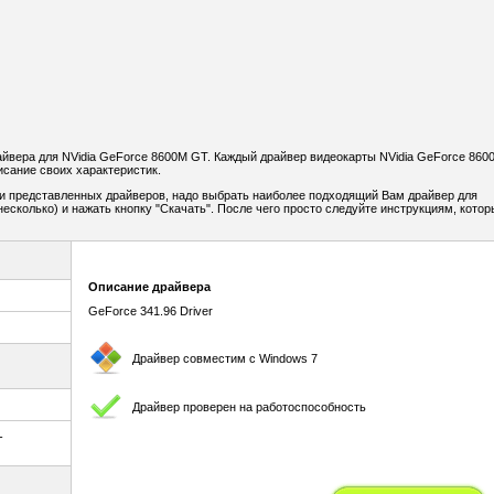
йвера для NVidia GeForce 8600M GT. Каждый драйвер видеокарты NVidia GeForce 860
сание своих характеристик.
и представленных драйверов, надо выбрать наиболее подходящий Вам драйвер для
сколько) и нажать кнопку "Скачать". После чего просто следуйте инструкциям, котор
Описание драйвера
GeForce 341.96 Driver
Драйвер совместим с Windows 7
Драйвер проверен на работоспособность
-