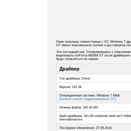
Ниже показаны совместимые с ОС Windows 7 дра
GT имеет максимально полное и достоверное опи
Это последний шаг. Ознакомившись с описаниям
видеокарты GeForce 8600M GT (если драйверов не
будут появляться на экране.
Драйвер
Тип драйвера: Driver
Версия: 341.96
Операционная система: Windows 7 64bit
[полный список поддерживаемых ОС]
Размер файла: 340.45 Мб
Файл драйвера: 341.96-notebook-win8-win7-64bit
international.exe
Последнее обновление: 27.09.2016