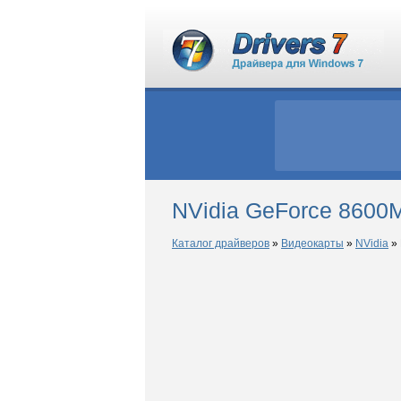
NVidia GeForce 8600
Каталог драйверов
»
Видеокарты
»
NVidia
»