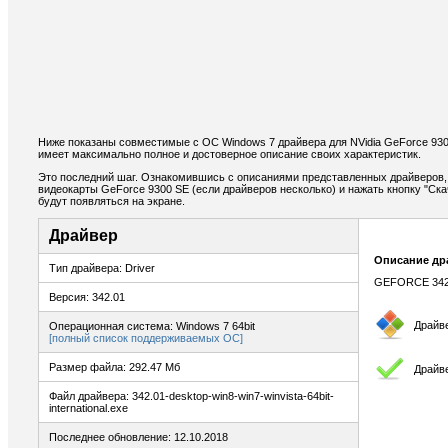
Ниже показаны совместимые с ОС Windows 7 драйвера для NVidia GeForce 930
имеет максимально полное и достоверное описание своих характеристик.
Это последний шаг. Ознакомившись с описаниями представленных драйверов,
видеокарты GeForce 9300 SE (если драйверов несколько) и нажать кнопку "Ска
будут появляться на экране.
Драйвер
Описание др
Тип драйвера: Driver
GEFORCE 342
Версия: 342.01
Драйв
Операционная система: Windows 7 64bit
[полный список поддерживаемых ОС]
Размер файла: 292.47 Мб
Драйв
Файл драйвера: 342.01-desktop-win8-win7-winvista-64bit-
international.exe
Последнее обновление: 12.10.2018