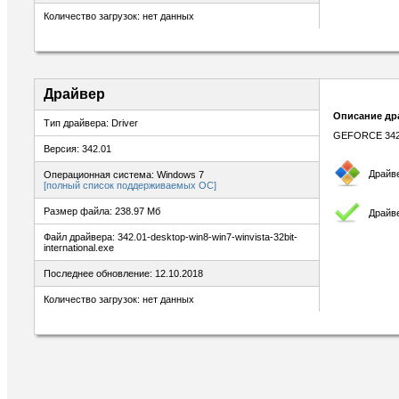
Количество загрузок: нет данных
Драйвер
Описание др
Тип драйвера: Driver
GEFORCE 342
Версия: 342.01
Драйв
Операционная система: Windows 7
[полный список поддерживаемых ОС]
Размер файла: 238.97 Мб
Драйв
Файл драйвера: 342.01-desktop-win8-win7-winvista-32bit-
international.exe
Последнее обновление: 12.10.2018
Количество загрузок: нет данных