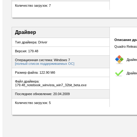
Количество загрузок: 7
Драйвер
Описание др
Тип драйвера: Driver
Quadro Releas
Версия: 179.48
Драйв
Операционная система: Windows 7
[полный список поддерживаемых ОС]
Размер файла: 122.90 Мб
Драйв
Файл драйвера:
179.48_notebook_winvista_win7_32bit_beta.exe
Последнее обновление: 20.04.2009
Количество загрузок: 5