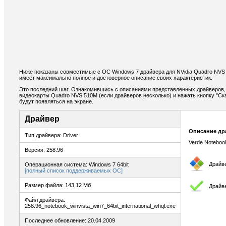
Ниже показаны совместимые с ОС Windows 7 драйвера для NVidia Quadro NVS
имеет максимально полное и достоверное описание своих характеристик.
Это последний шаг. Ознакомившись с описаниями представленных драйверов,
видеокарты Quadro NVS 510M (если драйверов несколько) и нажать кнопку "Ска
будут появляться на экране.
Драйвер
Описание др
Тип драйвера: Driver
Verde Noteboo
Версия: 258.96
Драйв
Операционная система: Windows 7 64bit
[полный список поддерживаемых ОС]
Размер файла: 143.12 Мб
Драйв
Файл драйвера:
258.96_notebook_winvista_win7_64bit_international_whql.exe
Последнее обновление: 20.04.2009