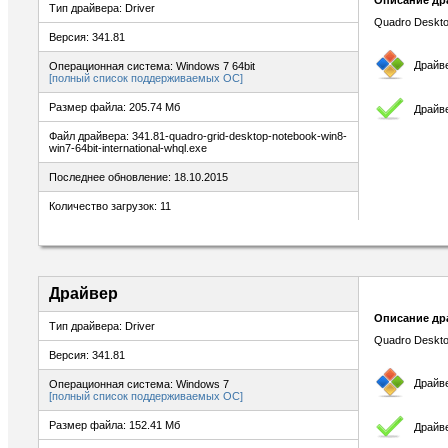
Описание др
Тип драйвера: Driver
Quadro Deskto
Версия: 341.81
Драйв
Операционная система: Windows 7 64bit
[полный список поддерживаемых ОС]
Размер файла: 205.74 Мб
Драйв
Файл драйвера: 341.81-quadro-grid-desktop-notebook-win8-
win7-64bit-international-whql.exe
Последнее обновление: 18.10.2015
Количество загрузок: 11
Драйвер
Описание др
Тип драйвера: Driver
Quadro Deskto
Версия: 341.81
Драйв
Операционная система: Windows 7
[полный список поддерживаемых ОС]
Размер файла: 152.41 Мб
Драйв