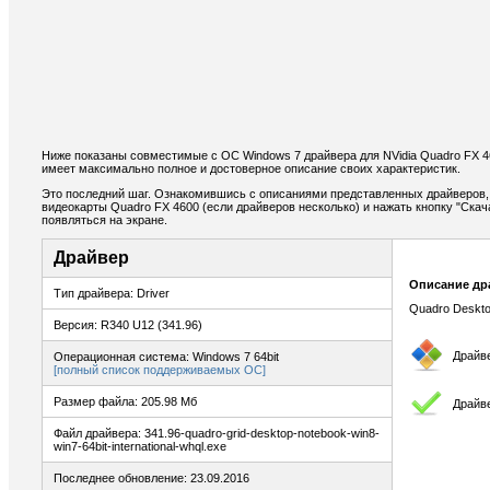
Ниже показаны совместимые с ОС Windows 7 драйвера для NVidia Quadro FX 4
имеет максимально полное и достоверное описание своих характеристик.
Это последний шаг. Ознакомившись с описаниями представленных драйверов,
видеокарты Quadro FX 4600 (если драйверов несколько) и нажать кнопку "Скач
появляться на экране.
Драйвер
Описание др
Тип драйвера: Driver
Quadro Deskto
Версия: R340 U12 (341.96)
Драйв
Операционная система: Windows 7 64bit
[полный список поддерживаемых ОС]
Размер файла: 205.98 Мб
Драйв
Файл драйвера: 341.96-quadro-grid-desktop-notebook-win8-
win7-64bit-international-whql.exe
Последнее обновление: 23.09.2016