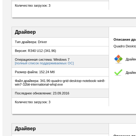
Количество загрузок: 3
Драйвер
Описание др
Тип драйвера: Driver
Quadro Deskto
Версия: R340 U12 (341.96)
Драйв
Операционная система: Windows 7
[полный список поддерживаемых ОС]
Размер файла: 152.24 Мб
Драйв
Файл драйвера: 341.96-quadro-grid-desktop-notebook-win8-
win7-32bit-international-whql.exe
Последнее обновление: 23.09.2016
Количество загрузок: 3
Драйвер