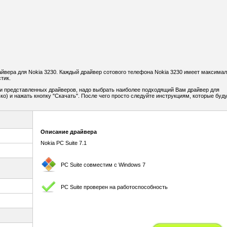
вера для Nokia 3230. Каждый драйвер сотового телефона Nokia 3230 имеет максима
тик.
и представленных драйверов, надо выбрать наиболее подходящий Вам драйвер для
ко) и нажать кнопку "Скачать". После чего просто следуйте инструкциям, которые буд
Описание драйвера
Nokia PC Suite 7.1
PC Suite совместим с Windows 7
PC Suite проверен на работоспособность