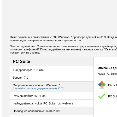
Ниже показаны совместимые с ОС Windows 7 драйвера для Nokia 6233. Каждый
полное и достоверное описание своих характеристик.
Это последний шаг. Ознакомившись с описаниями представленных драйверов,
сотового телефона 6233 (если драйверов несколько) и нажать кнопку "Скачать"
появляться на экране.
PC Suite
Описание др
Тип драйвера: PC Suite
Nokia PC Suite
Версия: 7.1
PC Sui
Операционная система: Windows 7
[полный список поддерживаемых ОС]
Размер файла: 35.04 Мб
PC Sui
Файл драйвера: Nokia_PC_Suite_rus_web.exe
Последнее обновление: 14.04.2009