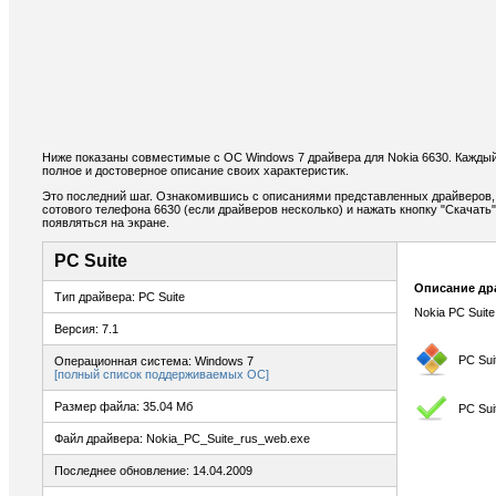
Ниже показаны совместимые с ОС Windows 7 драйвера для Nokia 6630. Каждый
полное и достоверное описание своих характеристик.
Это последний шаг. Ознакомившись с описаниями представленных драйверов,
сотового телефона 6630 (если драйверов несколько) и нажать кнопку "Скачать"
появляться на экране.
PC Suite
Описание др
Тип драйвера: PC Suite
Nokia PC Suite
Версия: 7.1
PC Sui
Операционная система: Windows 7
[полный список поддерживаемых ОС]
Размер файла: 35.04 Мб
PC Sui
Файл драйвера: Nokia_PC_Suite_rus_web.exe
Последнее обновление: 14.04.2009