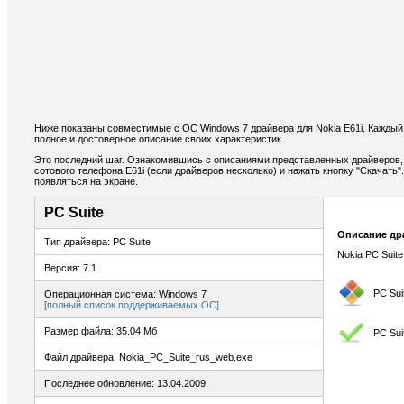
Ниже показаны совместимые с ОС Windows 7 драйвера для Nokia E61i. Каждый
полное и достоверное описание своих характеристик.
Это последний шаг. Ознакомившись с описаниями представленных драйверов,
сотового телефона E61i (если драйверов несколько) и нажать кнопку "Скачать"
появляться на экране.
PC Suite
Описание др
Тип драйвера: PC Suite
Nokia PC Suite
Версия: 7.1
PC Sui
Операционная система: Windows 7
[полный список поддерживаемых ОС]
Размер файла: 35.04 Мб
PC Sui
Файл драйвера: Nokia_PC_Suite_rus_web.exe
Последнее обновление: 13.04.2009