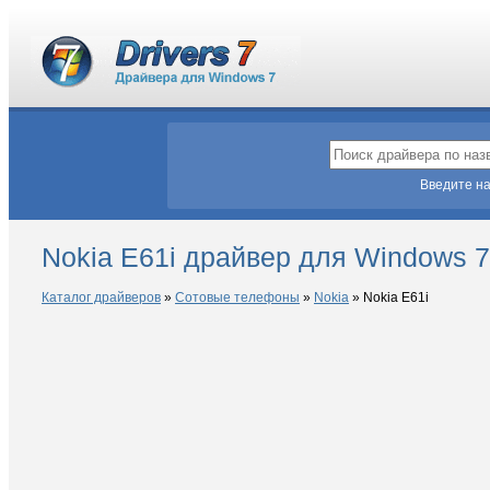
Введите на
Nokia E61i драйвер для Windows 7
Каталог драйверов
»
Сотовые телефоны
»
Nokia
»
Nokia E61i