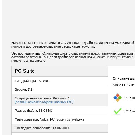
Ниже показаны совместимые с ОС Windows 7 драйвера для Nokia E50. Каждый
полное и достоверное описание своих характеристик.
Это последний шаг. Ознакомившись с описаниями представленных драйверов,
сотового телефона E50 (если драйверов несколько) и нажать кнопку "Скачать".
появляться на экране.
PC Suite
Описание др
Тип драйвера: PC Suite
Nokia PC Suite
Версия: 7.1
PC Sui
Операционная система: Windows 7
[полный список поддерживаемых ОС]
Размер файла: 35.04 Мб
PC Sui
Файл драйвера: Nokia_PC_Suite_rus_web.exe
Последнее обновление: 13.04.2009