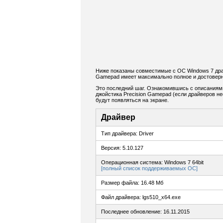
Ниже показаны совместимые с ОС Windows 7 драйв
Gamepad имеет максимально полное и достоверн
Это последний шаг. Ознакомившись с описаниям
джойстика Precision Gamepad (если драйверов не
будут появляться на экране.
Драйвер
Тип драйвера: Driver
Версия: 5.10.127
Операционная система: Windows 7 64bit
[полный список поддерживаемых ОС]
Размер файла: 16.48 Мб
Файл драйвера: lgs510_x64.exe
Последнее обновление: 16.11.2015