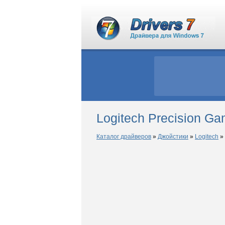
Logitech Precision G
Каталог драйверов
»
Джойстики
»
Logitech
»