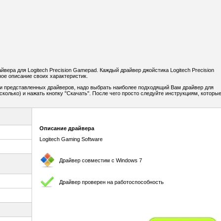
ера для Logitech Precision Gamepad. Каждый драйвер джойстика Logitech Precision
ое описание своих характеристик.
и представленных драйверов, надо выбрать наиболее подходящий Вам драйвер для
сколько) и нажать кнопку "Скачать". После чего просто следуйте инструкциям, которы
Описание драйвера
Logitech Gaming Software
Драйвер совместим с Windows 7
Драйвер проверен на работоспособность