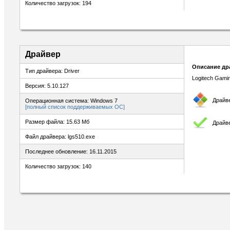
Количество загрузок: 194
Драйвер
Описание др
Тип драйвера: Driver
Logitech Gami
Версия: 5.10.127
Драйв
Операционная система: Windows 7
[полный список поддерживаемых ОС]
Размер файла: 15.63 Мб
Драйв
Файл драйвера: lgs510.exe
Последнее обновление: 16.11.2015
Количество загрузок: 140