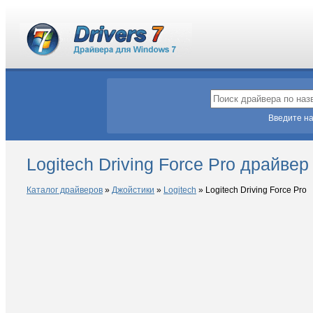
Введите на
Logitech Driving Force Pro драйве
Каталог драйверов
»
Джойстики
»
Logitech
»
Logitech Driving Force Pro