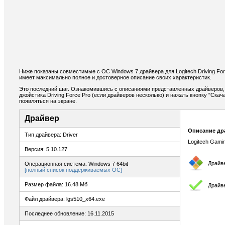
Ниже показаны совместимые с ОС Windows 7 драйвера для Logitech Driving Forc
имеет максимально полное и достоверное описание своих характеристик.
Это последний шаг. Ознакомившись с описаниями представленных драйверов,
джойстика Driving Force Pro (если драйверов несколько) и нажать кнопку "Скач
появляться на экране.
Драйвер
Описание др
Тип драйвера: Driver
Logitech Gami
Версия: 5.10.127
Драйв
Операционная система: Windows 7 64bit
[полный список поддерживаемых ОС]
Размер файла: 16.48 Мб
Драйв
Файл драйвера: lgs510_x64.exe
Последнее обновление: 16.11.2015