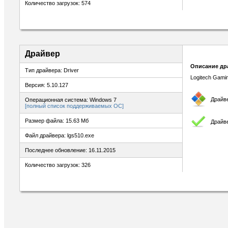
Количество загрузок: 574
Драйвер
Описание др
Тип драйвера: Driver
Logitech Gami
Версия: 5.10.127
Драйв
Операционная система: Windows 7
[полный список поддерживаемых ОС]
Размер файла: 15.63 Мб
Драйв
Файл драйвера: lgs510.exe
Последнее обновление: 16.11.2015
Количество загрузок: 326