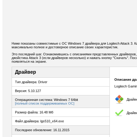
Ниже показаны совместимые с ОС Windows 7 драйвера для Logitech Attack 3. Ка
максимально полное и достоверное описание своих характеристик.
Это последний шаг. Ознакомившись с описаниями представленных драйверов,
джойстика Attack 3 (если драйверов несколько) и нажать кнопку "Скачать". По
появляться на экране.
Драйвер
Описание др
Тип драйвера: Driver
Logitech Gami
Версия: 5.10.127
Драйв
Операционная система: Windows 7 64bit
[полный список поддерживаемых ОС]
Размер файла: 16.48 Мб
Драйв
Файл драйвера: lgs510_x64.exe
Последнее обновление: 16.11.2015