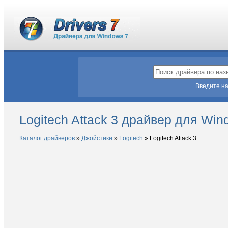
Введите на
Logitech Attack 3 драйвер для Win
Каталог драйверов
»
Джойстики
»
Logitech
»
Logitech Attack 3