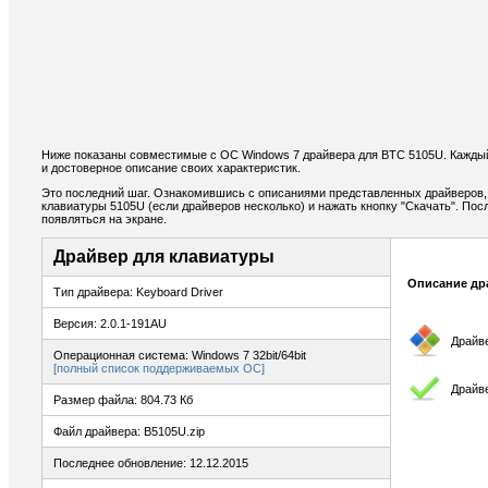
Ниже показаны совместимые с ОС Windows 7 драйвера для BTC 5105U. Кажды
и достоверное описание своих характеристик.
Это последний шаг. Ознакомившись с описаниями представленных драйверов,
клавиатуры 5105U (если драйверов несколько) и нажать кнопку "Скачать". Пос
появляться на экране.
Драйвер для клавиатуры
Описание др
Тип драйвера: Keyboard Driver
Версия: 2.0.1-191AU
Драйв
Операционная система: Windows 7 32bit/64bit
[полный список поддерживаемых ОС]
Драйв
Размер файла: 804.73 Кб
Файл драйвера: B5105U.zip
Последнее обновление: 12.12.2015