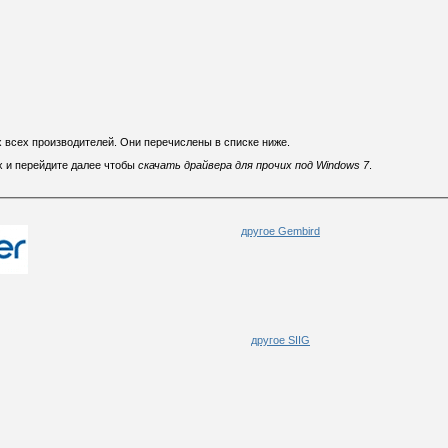
х всех производителей. Они перечислены в списке ниже.
х и перейдите далее чтобы
скачать драйвера для прочих под Windows 7
.
другое Gembird
другое SIIG