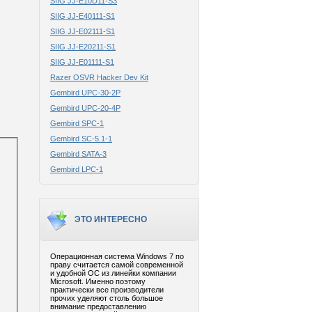
SIIG JJ-E10D11-S3
SIIG JJ-E40111-S1
SIIG JJ-E02111-S1
SIIG JJ-E20211-S1
SIIG JJ-E01111-S1
Razer OSVR Hacker Dev Kit
Gembird UPC-30-2P
Gembird UPC-20-4P
Gembird SPC-1
Gembird SC-5.1-1
Gembird SATA-3
Gembird LPC-1
ЭТО ИНТЕРЕСНО
Операционная система Windows 7 по
праву считается самой современной
и удобной ОС из линейки компании
Microsoft. Именно поэтому
практически все производители
прочих уделяют столь большое
внимание предоставлению