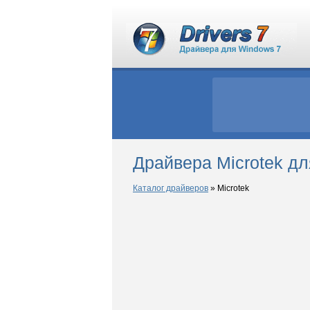
Драйвера Microtek д
Каталог драйверов
»
Microtek